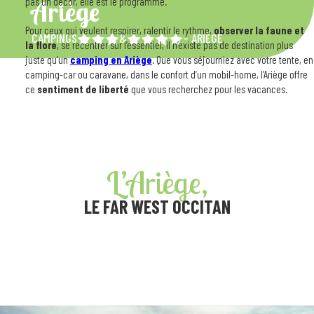
pas un décor, elle est le programme.
Ariège
Pour ceux qui veulent respirer, ralentir le rythme,
observer la faune et
CAMPINGS
&
– ARIÈGE
la flore
, se recentrer sur l’essentiel, il n’existe pas de destination plus
juste qu’un
camping en Ariège
. Que vous séjourniez avec votre tente, en
camping-car ou caravane, dans le confort d’un mobil-home, l’Ariège offre
ce
sentiment de liberté
que vous recherchez pour les vacances.
L’Ariège,
LE FAR WEST OCCITAN