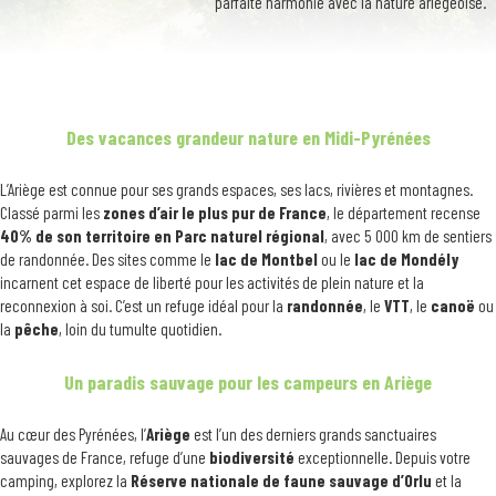
parfaite harmonie avec la nature ariégeoise.
Des vacances grandeur nature en Midi-Pyrénées
L’Ariège est connue pour ses grands espaces, ses lacs, rivières et montagnes.
Classé parmi les
zones d’air le plus pur de France
, le département recense
40% de son territoire en Parc naturel régional
, avec 5 000 km de sentiers
de randonnée. Des sites comme le
lac de Montbel
ou le
lac de Mondély
incarnent cet espace de liberté pour les activités de plein nature et la
reconnexion à soi. C’est un refuge idéal pour la
randonnée
, le
VTT
, le
canoë
ou
la
pêche
, loin du tumulte quotidien.
Un paradis sauvage pour les campeurs en Ariège
Au cœur des Pyrénées, l’
Ariège
est l’un des derniers grands sanctuaires
sauvages de France, refuge d’une
biodiversité
exceptionnelle. Depuis votre
camping, explorez la
Réserve nationale de faune sauvage d’Orlu
et la