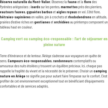
Réserve naturelle du Mont-Valier
. Observez la
faune
et la
flore
des
Pyrénées ariégeoises :
isards
sur les pentes,
marmottes
près des pierriers,
vautours fauves
,
gypaètes barbus
et
aigles royaux
en vol. Côté flore,
hêtraies-sapinières
en vallée, pin à crochets et
rhododendrons
en altitude,
prairies d’estive riches en
gentianes
et
orchidées
au printemps composent un
tableau haut en couleur.
Camping vert ou camping éco-responsable : l’art de séjourner en
pleine nature
Terre d’itinérance et de lenteur, l’Ariège s’adresse aux voyageurs en quête de
sens.
Campeurs éco-responsables
,
randonneurs
contemplatifs ou
amoureux des nuits étoilées y trouvent un équilibre précieux. Ici, chaque pas
rappelle la fragilité du vivant et la nécessité de le préserver. Choisir un
camping
nature en Ariège
ne signifie pas pour autant faire l’impasse sur le confort. C’est
profiter de cet environnement exceptionnel tout en bénéficiant d’équipements
confortables et de services adaptés.