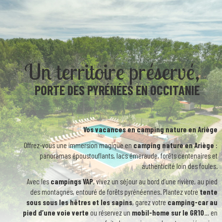
Un territoire préservé,
PORTE DES PYRÉNÉES EN OCCITANIE
Vos vacances en camping nature en Ariège
Offrez-vous une immersion magique en
camping nature en Ariège
:
panoramas époustouflants, lacs émeraude, forêts centenaires et
authenticité loin des foules.
Avec les
campings VAP
, vivez un séjour au bord d’une rivière, au pied
des montagnes, entouré de forêts pyrénéennes. Plantez votre
tente
sous sous les hêtres et les sapins
, garez votre
camping-car au
pied d’une voie verte
ou réservez un
mobil-home sur le GR10
… en