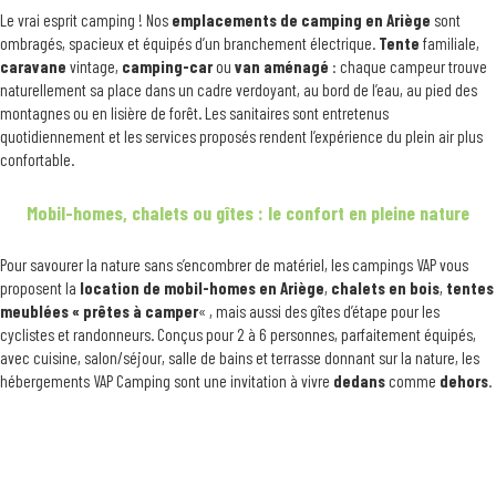
Le vrai esprit camping ! Nos
emplacements de camping en Ariège
sont
ombragés, spacieux et équipés d’un branchement électrique.
Tente
familiale,
caravane
vintage,
camping-car
ou
van aménagé
: chaque campeur trouve
naturellement sa place dans un cadre verdoyant, au bord de l’eau, au pied des
montagnes ou en lisière de forêt. Les sanitaires sont entretenus
quotidiennement et les services proposés rendent l’expérience du plein air plus
confortable.
Mobil-homes, chalets ou gîtes : le confort en pleine nature
Pour savourer la nature sans s’encombrer de matériel, les campings VAP vous
proposent la
location de mobil-homes en Ariège
,
chalets en bois
,
tentes
meublées « prêtes à camper
« , mais aussi des gîtes d’étape pour les
cyclistes et randonneurs. Conçus pour 2 à 6 personnes, parfaitement équipés,
avec cuisine, salon/séjour, salle de bains et terrasse donnant sur la nature, les
hébergements VAP Camping sont une invitation à vivre
dedans
comme
dehors
.