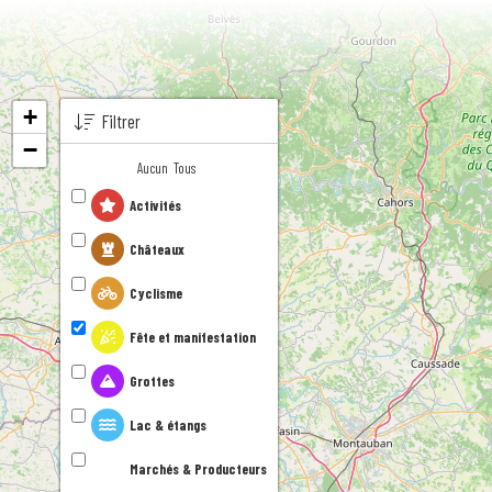
Aller
au
contenu
+
Filtrer
−
Aucun
Tous
Activités
Châteaux
Cyclisme
Fête et manifestation
Grottes
Lac & étangs
Marchés & Producteurs