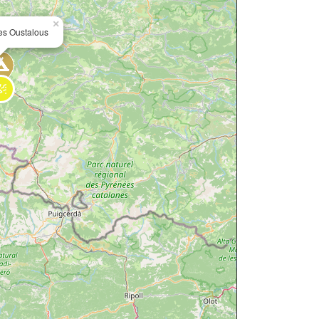
×
s Oustalous