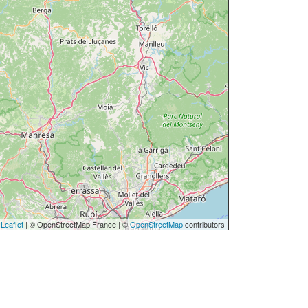
Leaflet
| © OpenStreetMap France | ©
OpenStreetMap
contributors