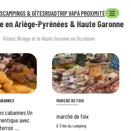
ÉS
CAMPINGS & GÎTES
ROADTRIP VAP
À PROXIMITÉ
e en Ariège-Pyrénées & Haute Garonne
Visitez l’Ariège et la Haute Garonne en Occitanie
ABANNES
MARCHÉ DE FOIX
es cabannes Un
marché de foix
hentique avec
À 3 km du camping
terroir …