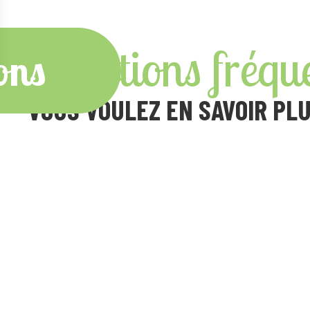
Questions fréqu
ons
VOUS VOULEZ EN SAVOIR PL
QUELS TYPES D'HÉBERGEMENTS PROPOSEZ-V
EST-CE QUE VOS ÉTABLISSEMENTS SONT AC
EN TRANSPORT PUBLIC ?