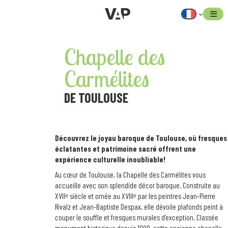
Aller
au
contenu
Chapelle des
Carmélites
DE TOULOUSE
Découvrez le joyau baroque de Toulouse, où fresques
éclatantes et patrimoine sacré offrent une
expérience culturelle inoubliable!
Au cœur de Toulouse, la Chapelle des Carmélites vous
accueille avec son splendide décor baroque. Construite au
XVIIᵉ siècle et ornée au XVIIIᵉ par les peintres Jean-Pierre
Rivalz et Jean-Baptiste Despax, elle dévoile plafonds peint à
couper le souffle et fresques murales d’exception. Classée