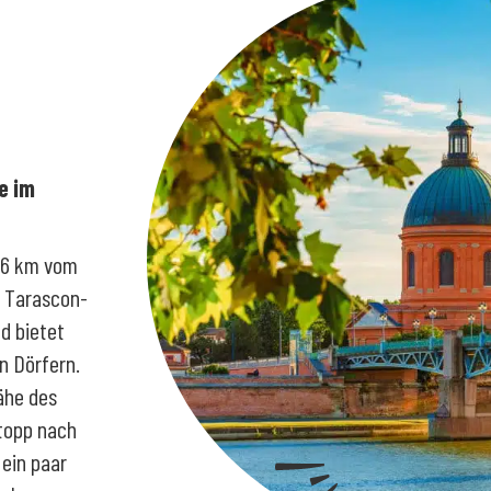
e im
3,6 km vom
g Tarascon-
nd bietet
n Dörfern.
ähe des
topp nach
ein paar