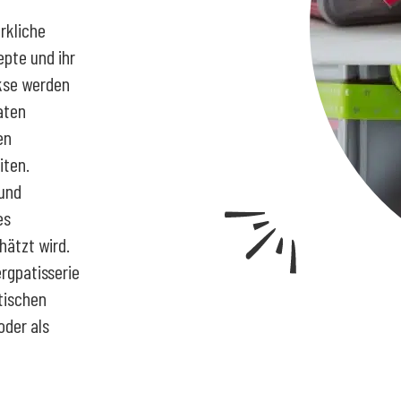
rkliche
epte und ihr
ekse werden
aten
en
iten.
und
es
hätzt wird.
ergpatisserie
tischen
oder als