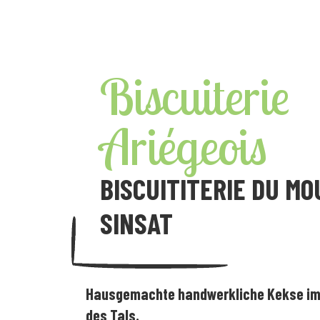
Skip
to
content
Biscuiterie
Ariégeois
BISCUITITERIE DU MO
SINSAT
Hausgemachte handwerkliche Kekse im
des Tals.