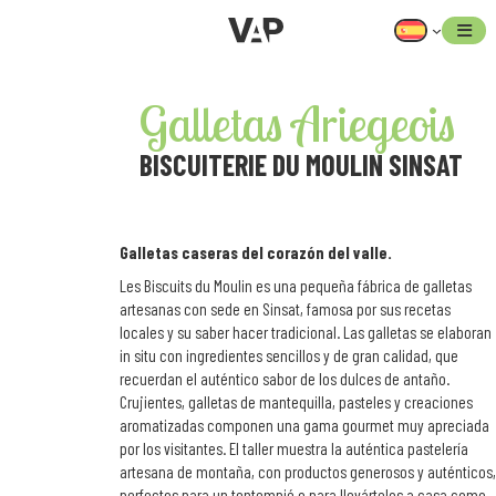
Skip
to
content
Galletas Ariegeois
BISCUITERIE DU MOULIN SINSAT
Galletas caseras del corazón del valle.
Les Biscuits du Moulin es una pequeña fábrica de galletas
artesanas con sede en Sinsat, famosa por sus recetas
locales y su saber hacer tradicional. Las galletas se elaboran
in situ con ingredientes sencillos y de gran calidad, que
recuerdan el auténtico sabor de los dulces de antaño.
Crujientes, galletas de mantequilla, pasteles y creaciones
aromatizadas componen una gama gourmet muy apreciada
por los visitantes. El taller muestra la auténtica pastelería
artesana de montaña, con productos generosos y auténticos,
perfectos para un tentempié o para llevártelos a casa como